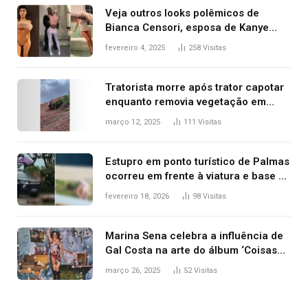
Veja outros looks polêmicos de
Bianca Censori, esposa de Kanye
West que apareceu nua no Grammy
fevereiro 4, 2025
258
Visitas
2025
Tratorista morre após trator capotar
enquanto removia vegetação em
ribanceira de rodovia
março 12, 2025
111
Visitas
Estupro em ponto turístico de Palmas
ocorreu em frente à viatura e base de
segurança; polícia investiga
fevereiro 18, 2026
98
Visitas
Marina Sena celebra a influência de
Gal Costa na arte do álbum ‘Coisas
naturais’
março 26, 2025
52
Visitas