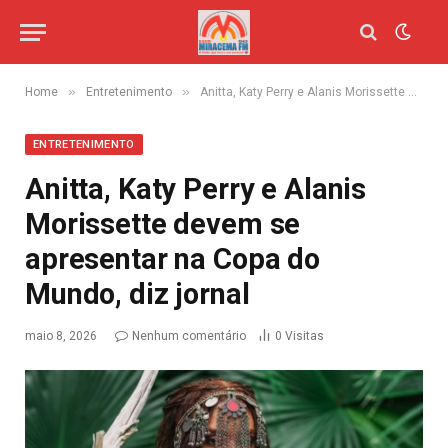
»
»
Home
Entretenimento
Anitta, Katy Perry e Alanis Morissette devem se apresentar na Copa do Mundo, diz jornal
ENTRETENIMENTO
Anitta, Katy Perry e Alanis
Morissette devem se
apresentar na Copa do
Mundo, diz jornal
maio 8, 2026
Nenhum comentário
0
Visitas