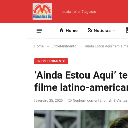
sexta-feira, 7 agosto
Home
Notícias
»
»
Home
Entretenimento
‘Ainda Estou Aqui’ tem a ma
ENTRETENIMENTO
‘Ainda Estou Aqui’ t
filme latino-americ
fevereiro 25, 2025
Nenhum comentário
3
Visitas