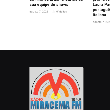
sua equipe de shows
Laura Pa
portuguê
agosto 7, 2026
0
Visitas
italiana
agosto 7, 202