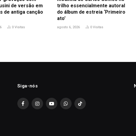
usini de versão em
trilho essencialmente autoral
s de antiga canção
do álbum de estreia ‘Primeiro
ato’
6
0
Visitas
agosto 6, 2026
0
Visitas
Siga-nós
Facebook
Instagram
YouTube
WhatsApp
TikTok