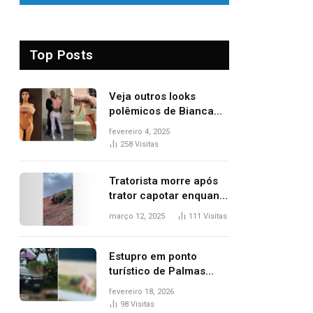
Top Posts
Veja outros looks
polêmicos de Bianca
Censori, esposa de
fevereiro 4, 2025
Kanye West que
258
Visitas
apareceu nua no
Grammy 2025
Tratorista morre após
trator capotar enquanto
removia vegetação em
março 12, 2025
111
Visitas
ribanceira de rodovia
Estupro em ponto
turístico de Palmas
ocorreu em frente à
fevereiro 18, 2026
viatura e base de
98
Visitas