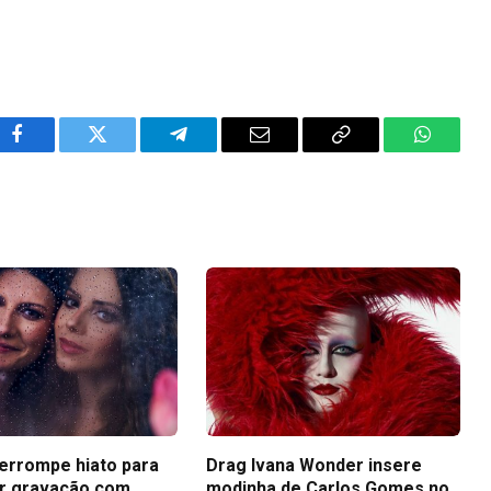
Facebook
Twitter
Telegram
Email
Copy
WhatsA
Link
terrompe hiato para
Drag Ivana Wonder insere
r gravação com
modinha de Carlos Gomes no