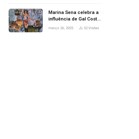
segurança; polícia
investiga
Marina Sena celebra a
influência de Gal Costa
na arte do álbum
março 26, 2025
52
Visitas
‘Coisas naturais’