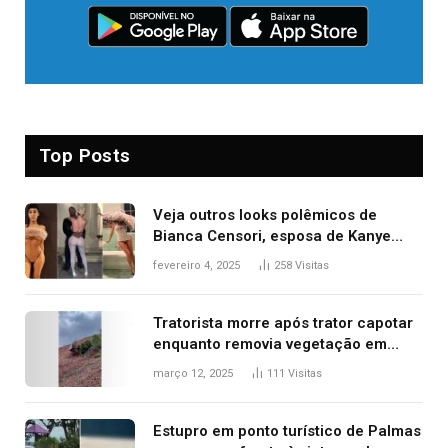
Top Posts
Veja outros looks polêmicos de
Bianca Censori, esposa de Kanye
West que apareceu nua no Grammy
fevereiro 4, 2025
258
Visitas
2025
Tratorista morre após trator capotar
enquanto removia vegetação em
ribanceira de rodovia
março 12, 2025
111
Visitas
Estupro em ponto turístico de Palmas