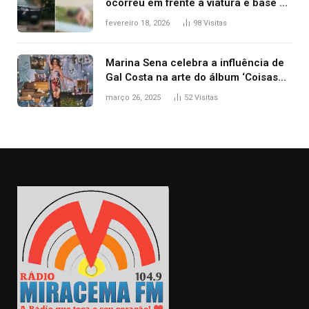
ocorreu em frente à viatura e base de
segurança; polícia investiga
fevereiro 18, 2026
98
Visitas
Marina Sena celebra a influência de
Gal Costa na arte do álbum ‘Coisas
naturais’
março 26, 2025
52
Visitas