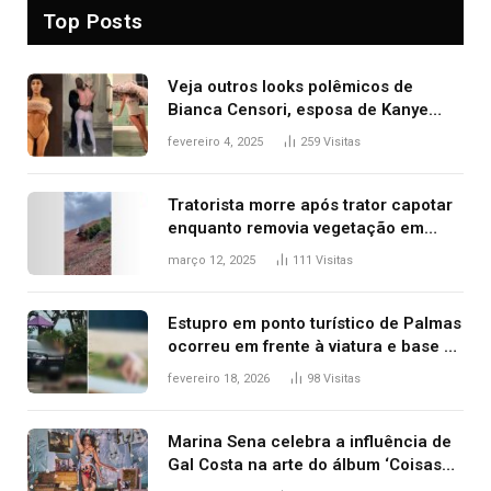
Top Posts
Veja outros looks polêmicos de
Bianca Censori, esposa de Kanye
West que apareceu nua no Grammy
fevereiro 4, 2025
259
Visitas
2025
Tratorista morre após trator capotar
enquanto removia vegetação em
ribanceira de rodovia
março 12, 2025
111
Visitas
Estupro em ponto turístico de Palmas
ocorreu em frente à viatura e base de
segurança; polícia investiga
fevereiro 18, 2026
98
Visitas
Marina Sena celebra a influência de
Gal Costa na arte do álbum ‘Coisas
naturais’