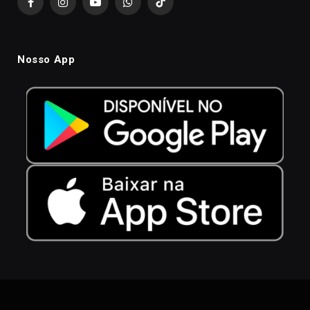
Facebook
Instagram
YouTube
WhatsApp
TikTok
Nosso App