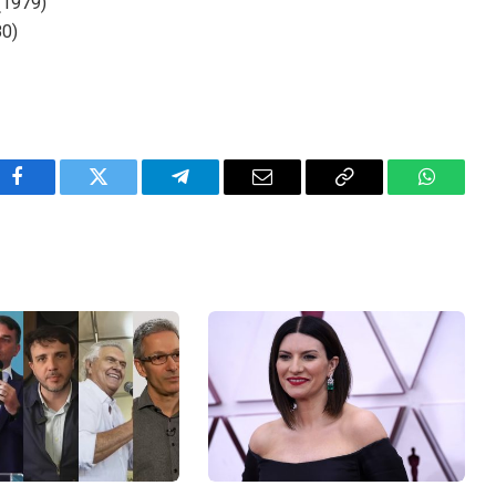
(1979)
80)
Facebook
Twitter
Telegram
Email
Copy
WhatsA
Link