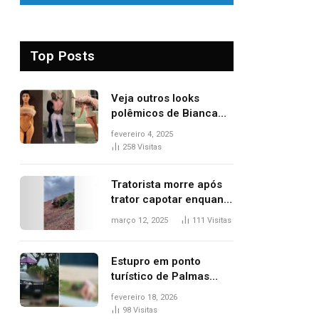
Top Posts
Veja outros looks
polêmicos de Bianca
Censori, esposa de
fevereiro 4, 2025
Kanye West que
258
Visitas
apareceu nua no
Grammy 2025
Tratorista morre após
trator capotar enquanto
removia vegetação em
março 12, 2025
111
Visitas
ribanceira de rodovia
Estupro em ponto
turístico de Palmas
ocorreu em frente à
fevereiro 18, 2026
viatura e base de
98
Visitas