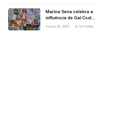
segurança; polícia
investiga
Marina Sena celebra a
influência de Gal Costa
na arte do álbum
março 26, 2025
52
Visitas
‘Coisas naturais’