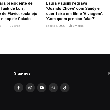
para presidente de
Laura Pausini regrava
funk de Lula,
‘Quando Chove’ com Sandy e
 de Flávio, rocknejo
quer faixa em filme ‘A viagem’:
 e pop de Caiado
‘Com quem preciso falar?’
6
0
Visitas
agosto 8, 2026
0
Visitas
Siga-nós
Facebook
Instagram
YouTube
WhatsApp
TikTok