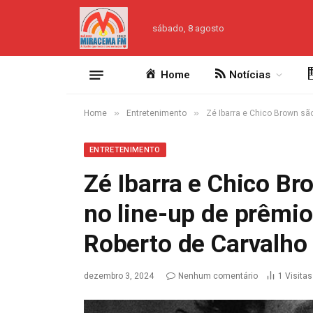
sábado, 8 agosto
Home
Notícias
»
»
Home
Entretenimento
Zé Ibarra e Chico Brown são
ENTRETENIMENTO
Zé Ibarra e Chico Br
no line-up de prêmio
Roberto de Carvalho
dezembro 3, 2024
Nenhum comentário
1
Visitas