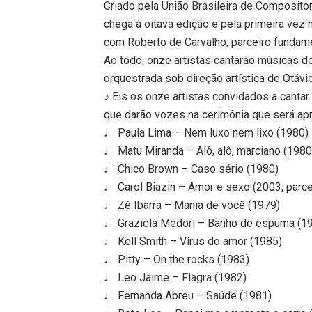
Criado pela União Brasileira de Composit
chega à oitava edição e pela primeira vez 
com Roberto de Carvalho, parceiro fundamen
Ao todo, onze artistas cantarão músicas d
orquestrada sob direção artística de Otávio
♪ Eis os onze artistas convidados a cantar
que darão vozes na cerimônia que será ap
♩ Paula Lima – Nem luxo nem lixo (1980)
♩ Matu Miranda – Alô, alô, marciano (1980
♩ Chico Brown – Caso sério (1980)
♩ Carol Biazin – Amor e sexo (2003, parce
♩ Zé Ibarra – Mania de você (1979)
♩ Graziela Medori – Banho de espuma (19
♩ Kell Smith – Vírus do amor (1985)
♩ Pitty – On the rocks (1983)
♩ Leo Jaime – Flagra (1982)
♩ Fernanda Abreu – Saúde (1981)