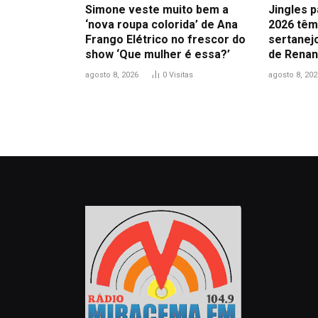
Simone veste muito bem a
Jingles 
‘nova roupa colorida’ de Ana
2026 têm 
Frango Elétrico no frescor do
sertanejo
show ‘Que mulher é essa?’
de Renan
agosto 8, 2026
0
Visitas
agosto 8, 202