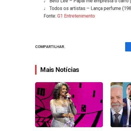
♩ Beto Lee – Papai me empresta o carro 
♩ Todos os artistas – Lança perfume (19
Fonte:
G1 Entretenimento
COMPARTILHAR.
Mais Notícias