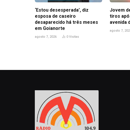
‘Estou desesperada’, diz
Jovem de
esposa de caseiro
tiros ap
desaparecido há três meses
avenida 
em Goianorte
agosto 7, 202
agosto 7, 2026
0
Visitas