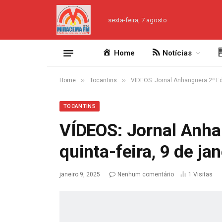
sexta-feira, 7 agosto
Home
Notícias
»
»
Home
Tocantins
VÍDEOS: Jornal Anhanguera 2ª Edi
TOCANTINS
VÍDEOS: Jornal Anha
quinta-feira, 9 de ja
janeiro 9, 2025
Nenhum comentário
1
Visitas