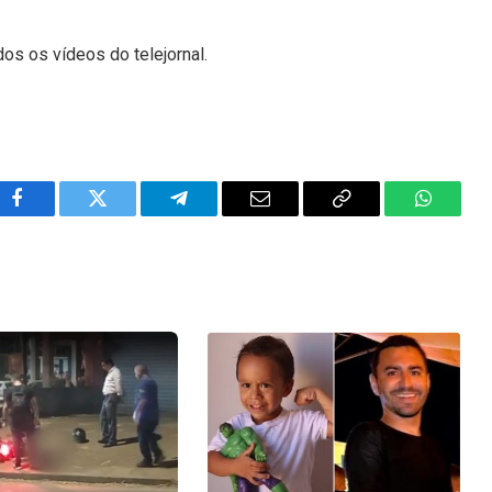
dos os vídeos do telejornal.
Facebook
Twitter
Telegram
Email
Copy
WhatsA
Link