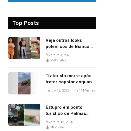
Top Posts
Veja outros looks
polêmicos de Bianca
Censori, esposa de
fevereiro 4, 2025
Kanye West que
258
Visitas
apareceu nua no
Grammy 2025
Tratorista morre após
trator capotar enquanto
removia vegetação em
março 12, 2025
111
Visitas
ribanceira de rodovia
Estupro em ponto
turístico de Palmas
ocorreu em frente à
fevereiro 18, 2026
viatura e base de
98
Visitas