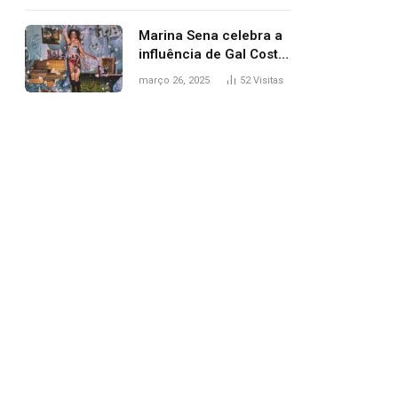
segurança; polícia
investiga
Marina Sena celebra a
influência de Gal Costa
na arte do álbum
março 26, 2025
52
Visitas
‘Coisas naturais’
pp