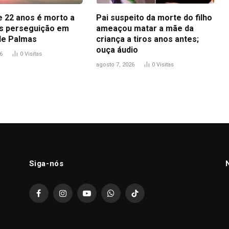
 22 anos é morto a
Pai suspeito da morte do filho
ós perseguição em
ameaçou matar a mãe da
de Palmas
criança a tiros anos antes;
ouça áudio
6
0
Visitas
agosto 7, 2026
0
Visitas
Siga-nós
Facebook
Instagram
YouTube
WhatsApp
TikTok