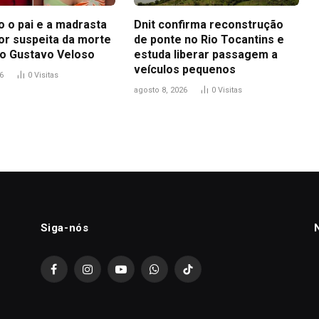
 o pai e a madrasta
Dnit confirma reconstrução
or suspeita da morte
de ponte no Rio Tocantins e
o Gustavo Veloso
estuda liberar passagem a
veículos pequenos
6
0
Visitas
agosto 8, 2026
0
Visitas
Siga-nós
Facebook
Instagram
YouTube
WhatsApp
TikTok