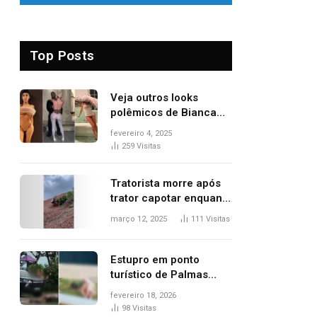
Top Posts
Veja outros looks
polêmicos de Bianca
Censori, esposa de
fevereiro 4, 2025
Kanye West que
259
Visitas
apareceu nua no
Grammy 2025
Tratorista morre após
trator capotar enquanto
removia vegetação em
março 12, 2025
111
Visitas
ribanceira de rodovia
Estupro em ponto
turístico de Palmas
ocorreu em frente à
fevereiro 18, 2026
viatura e base de
98
Visitas