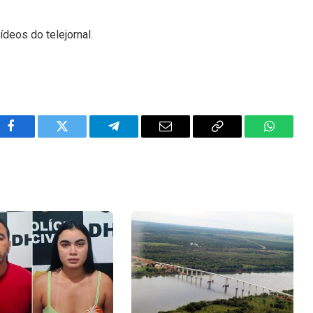
ídeos do telejornal.
Facebook
Twitter
Telegram
Email
Copy
WhatsA
Link