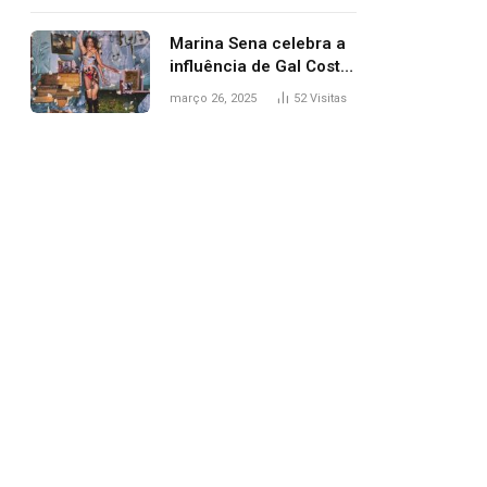
segurança; polícia
investiga
Marina Sena celebra a
influência de Gal Costa
na arte do álbum
março 26, 2025
52
Visitas
‘Coisas naturais’
pp