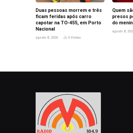
Duas pessoas morrem e três
Quem são
ficam feridas após carro
presos p
capotar na TO-455, em Porto
do menin
Nacional
agosto 8, 202
agosto 8, 2026
0
Visitas