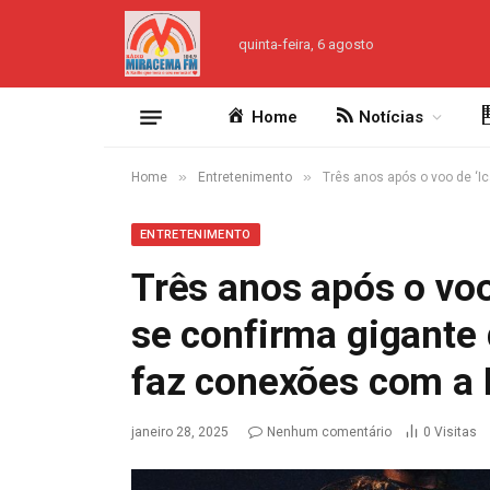
quinta-feira, 6 agosto
Home
Notícias
»
»
Home
Entretenimento
Três anos após o voo de ‘I
ENTRETENIMENTO
Três anos após o voo 
se confirma gigante
faz conexões com a
janeiro 28, 2025
Nenhum comentário
0
Visitas