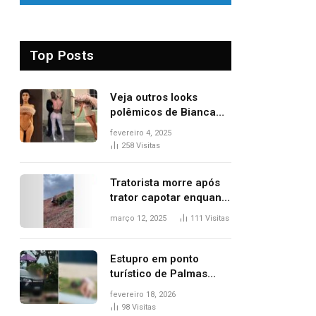
Top Posts
Veja outros looks
polêmicos de Bianca
Censori, esposa de
fevereiro 4, 2025
Kanye West que
258
Visitas
apareceu nua no
Grammy 2025
Tratorista morre após
trator capotar enquanto
removia vegetação em
março 12, 2025
111
Visitas
ribanceira de rodovia
Estupro em ponto
turístico de Palmas
ocorreu em frente à
fevereiro 18, 2026
viatura e base de
98
Visitas