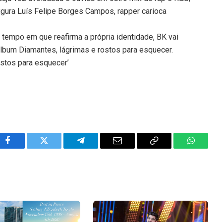
igura Luís Felipe Borges Campos, rapper carioca
tempo em que reafirma a própria identidade, BK vai
lbum Diamantes, lágrimas e rostos para esquecer.
ostos para esquecer’
Facebook
Twitter
Telegram
Email
Copy
WhatsA
Link