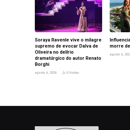
Soraya Ravenle vive o milagre
Influenci
supremo de evocar Dalva de
morre de
Oliveira no delírio
agosto 6, 202
dramatúrgico do autor Renato
Borghi
agosto 6, 2026
0
Visitas