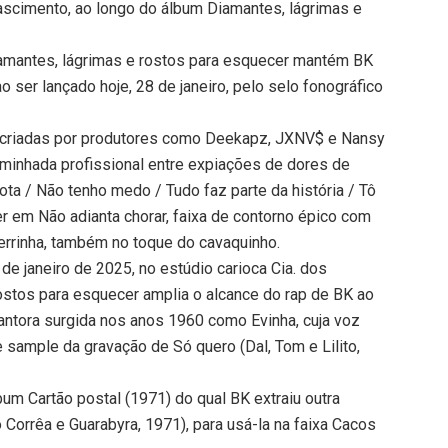
ascimento, ao longo do álbum Diamantes, lágrimas e
amantes, lágrimas e rostos para esquecer mantém BK
o ser lançado hoje, 28 de janeiro, pelo selo fonográfico
s criadas por produtores como Deekapz, JXNV$ e Nansy
caminhada profissional entre expiações de dores de
ta / Não tenho medo / Tudo faz parte da história / Tô
er em Não adianta chorar, faixa de contorno épico com
Serrinha, também no toque do cavaquinho.
e janeiro de 2025, no estúdio carioca Cia. dos
ostos para esquecer amplia o alcance do rap de BK ao
antora surgida nos anos 1960 como Evinha, cuja voz
 sample da gravação de Só quero (Dal, Tom e Lilito,
m Cartão postal (1971) do qual BK extraiu outra
 Corrêa e Guarabyra, 1971), para usá-la na faixa Cacos