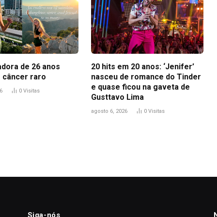
adora de 26 anos
20 hits em 20 anos: ‘Jenifer’
 câncer raro
nasceu de romance do Tinder
e quase ficou na gaveta de
6
0
Visitas
Gusttavo Lima
agosto 6, 2026
0
Visitas
Siga-nós