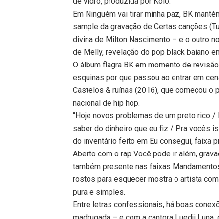
de vidro, produzida por Kolo.
Em Ninguém vai tirar minha paz, BK mant
sample da gravação de Certas canções (Tun
divina de Milton Nascimento – e o outro n
de Melly, revelação do pop black baiano e
O álbum flagra BK em momento de revisão d
esquinas por que passou ao entrar em cena
Castelos & ruínas (2016), que começou o 
nacional de hip hop.
“Hoje novos problemas de um preto rico /
saber do dinheiro que eu fiz / Pra vocês i
do inventário feito em Eu consegui, faixa 
Aberto com o rap Você pode ir além, grav
também presente nas faixas Mandamentos 
rostos para esquecer mostra o artista com
pura e simples.
Entre letras confessionais, há boas conex
madrugada – e com a cantora Luedji Luna, 