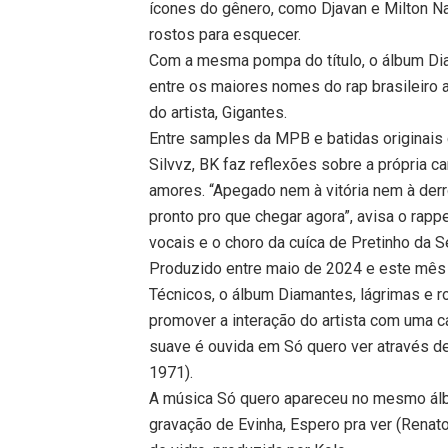
ícones do gênero, como Djavan e Milton N
rostos para esquecer.
Com a mesma pompa do título, o álbum Di
entre os maiores nomes do rap brasileiro a
do artista, Gigantes.
Entre samples da MPB e batidas originai
Silvvz, BK faz reflexões sobre a própria 
amores. “Apegado nem à vitória nem à derro
pronto pro que chegar agora”, avisa o rapp
vocais e o choro da cuíca de Pretinho da 
Produzido entre maio de 2024 e este mês d
Técnicos, o álbum Diamantes, lágrimas e r
promover a interação do artista com uma c
suave é ouvida em Só quero ver através de
1971).
A música Só quero apareceu no mesmo álbu
gravação de Evinha, Espero pra ver (Renato