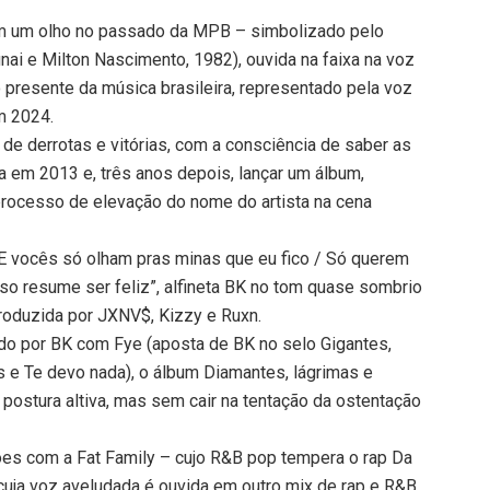
ém um olho no passado da MPB – simbolizado pelo
ai e Milton Nascimento, 1982), ouvida na faixa na voz
o presente da música brasileira, representado pela voz
m 2024.
e derrotas e vitórias, com a consciência de saber as
 em 2013 e, três anos depois, lançar um álbum,
processo de elevação do nome do artista na cena
 E vocês só olham pras minas que eu fico / Só querem
sso resume ser feliz”, alfineta BK no tom quase sombrio
produzida por JXNV$, Kizzy e Ruxn.
ado por BK com Fye (aposta de BK no selo Gigantes,
e Te devo nada), o álbum Diamantes, lágrimas e
 postura altiva, mas sem cair na tentação da ostentação
ões com a Fat Family – cujo R&B pop tempera o rap Da
cuja voz aveludada é ouvida em outro mix de rap e R&B,