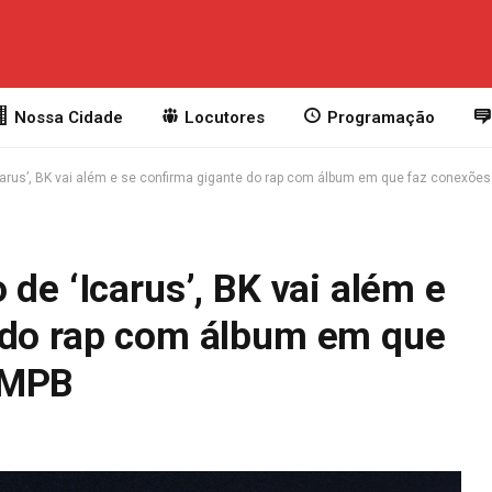
Nossa Cidade
Locutores
Programação
carus’, BK vai além e se confirma gigante do rap com álbum em que faz conexõ
de ‘Icarus’, BK vai além e
 do rap com álbum em que
 MPB