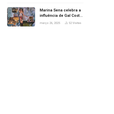
segurança; polícia
investiga
Marina Sena celebra a
influência de Gal Costa
na arte do álbum
março 26, 2025
52
Visitas
‘Coisas naturais’