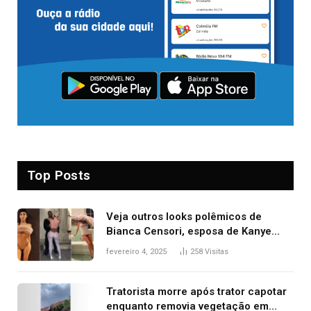
Top Posts
Veja outros looks polêmicos de
Bianca Censori, esposa de Kanye
West que apareceu nua no Grammy
fevereiro 4, 2025
258
Visitas
2025
Tratorista morre após trator capotar
enquanto removia vegetação em