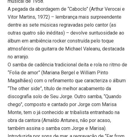
musical de 1958.
A pegada da abordagem de “Caboclo” (Arthur Verocai e
Vitor Martins, 1972) – lembrança mais surpreendente
dentre as sete músicas regravadas pelo cantor (as
outras quatro são inéditas) – devolve suntuosidade ao
álbum em ambiência rocker construída pelo toque
atmosférico da guitarra de Michael Valeanu, destacada
no arranjo.
O samba de cadência tradicional deita e rola no ritmo de
“Folia de amor” (Mariana Bergel e William Pinto
Magalhães) com o refinamento que caracteriza o álbum
“The other side”, título de melhor acabamento da
discografia solo de Seu Jorge. Outro samba, “Quando
chego”, composto e cantado por Jorge com Marisa
Monte, tem o já conhecido ar tribalista entranhado na
obra da cantora (Arnaldo Antunes, não por acaso,
também assina o samba com Jorge e Marisa).
Introduzida por sons de mar, a regravação de “Far from