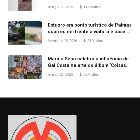
ribanceira de rodovia
março 12, 2025
111
Visitas
Estupro em ponto turístico de Palmas
ocorreu em frente à viatura e base de
segurança; polícia investiga
fevereiro 18, 2026
98
Visitas
Marina Sena celebra a influência de
Gal Costa na arte do álbum ‘Coisas
naturais’
março 26, 2025
52
Visitas