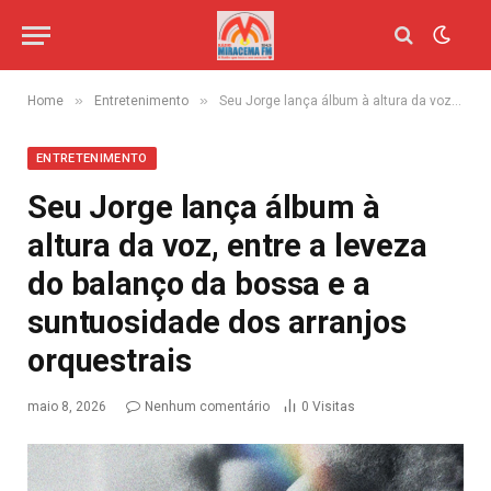
»
»
Home
Entretenimento
Seu Jorge lança álbum à altura da voz, entre a leveza do balanço da bossa e a suntuosidade dos arranjos orquestrais
ENTRETENIMENTO
Seu Jorge lança álbum à
altura da voz, entre a leveza
do balanço da bossa e a
suntuosidade dos arranjos
orquestrais
maio 8, 2026
Nenhum comentário
0
Visitas