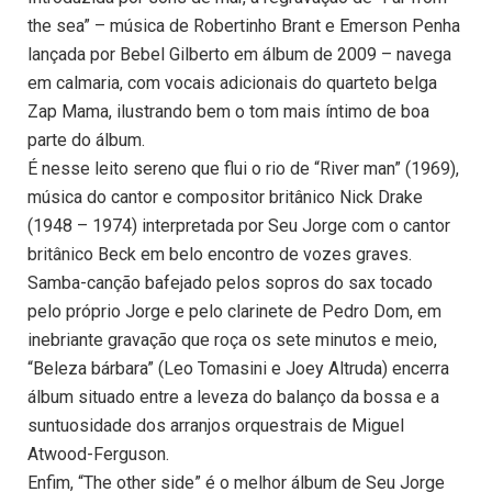
the sea” – música de Robertinho Brant e Emerson Penha
lançada por Bebel Gilberto em álbum de 2009 – navega
em calmaria, com vocais adicionais do quarteto belga
Zap Mama, ilustrando bem o tom mais íntimo de boa
parte do álbum.
É nesse leito sereno que flui o rio de “River man” (1969),
música do cantor e compositor britânico Nick Drake
(1948 – 1974) interpretada por Seu Jorge com o cantor
britânico Beck em belo encontro de vozes graves.
Samba-canção bafejado pelos sopros do sax tocado
pelo próprio Jorge e pelo clarinete de Pedro Dom, em
inebriante gravação que roça os sete minutos e meio,
“Beleza bárbara” (Leo Tomasini e Joey Altruda) encerra
álbum situado entre a leveza do balanço da bossa e a
suntuosidade dos arranjos orquestrais de Miguel
Atwood-Ferguson.
Enfim, “The other side” é o melhor álbum de Seu Jorge