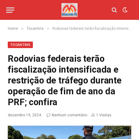
»
»
Home
Tocantins
Rodovias federais terão fiscalização intensificada e restrição de tráfego durante operação de fim de ano da PRF; confira
TOCANTINS
Rodovias federais terão
fiscalização intensificada e
restrição de tráfego durante
operação de fim de ano da
PRF; confira
dezembro 19, 2024
Nenhum comentário
1
Visitas