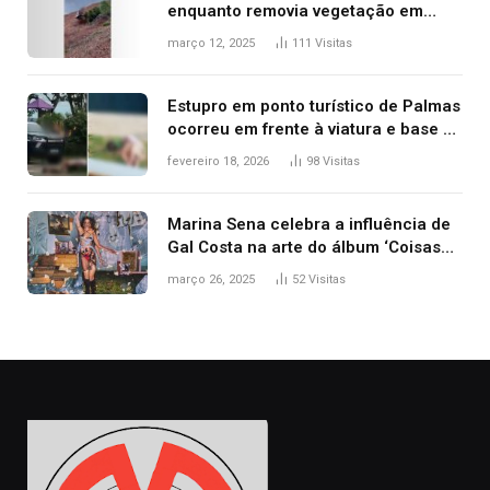
enquanto removia vegetação em
ribanceira de rodovia
março 12, 2025
111
Visitas
Estupro em ponto turístico de Palmas
ocorreu em frente à viatura e base de
segurança; polícia investiga
fevereiro 18, 2026
98
Visitas
Marina Sena celebra a influência de
Gal Costa na arte do álbum ‘Coisas
naturais’
março 26, 2025
52
Visitas