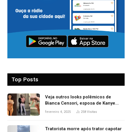
Top Posts
Veja outros looks polêmicos de
Bianca Censori, esposa de Kanye
West que apareceu nua no Grammy
fevereiro 4, 2025
258
Visitas
2025
Tratorista morre após trator capotar