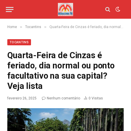
»
»
Home
Tocantins
Quarta-Feira de Cinzas é feriado, dia normal ou ponto facultativo na sua capital? Veja lista
TOCANTINS
Quarta-Feira de Cinzas é
feriado, dia normal ou ponto
facultativo na sua capital?
Veja lista
fevereiro 26, 2025
Nenhum comentário
0
Visitas