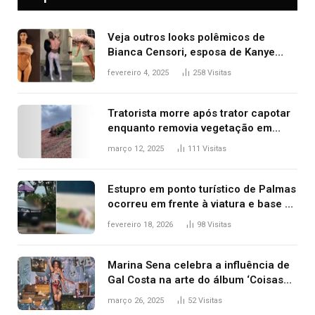
Veja outros looks polêmicos de
Bianca Censori, esposa de Kanye
West que apareceu nua no Grammy
fevereiro 4, 2025
258
Visitas
2025
Tratorista morre após trator capotar
enquanto removia vegetação em
ribanceira de rodovia
março 12, 2025
111
Visitas
Estupro em ponto turístico de Palmas
ocorreu em frente à viatura e base de
segurança; polícia investiga
fevereiro 18, 2026
98
Visitas
Marina Sena celebra a influência de
Gal Costa na arte do álbum ‘Coisas
naturais’
março 26, 2025
52
Visitas