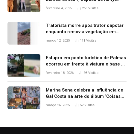
West que apareceu nua no Grammy
fevereiro 4, 2025
258
Visitas
2025
Tratorista morre após trator capotar
enquanto removia vegetação em
ribanceira de rodovia
março 12, 2025
111
Visitas
Estupro em ponto turístico de Palmas
ocorreu em frente à viatura e base de
segurança; polícia investiga
fevereiro 18, 2026
98
Visitas
Marina Sena celebra a influência de
Gal Costa na arte do álbum ‘Coisas
naturais’
março 26, 2025
52
Visitas