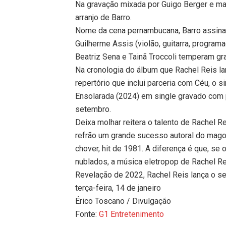
Na gravação mixada por Guigo Berger e ma
arranjo de Barro.
Nome da cena pernambucana, Barro assina 
Guilherme Assis (violão, guitarra, progra
Beatriz Sena e Tainã Troccoli temperam gr
Na cronologia do álbum que Rachel Reis l
repertório que inclui parceria com Céu, o 
Ensolarada (2024) em single gravado com
setembro.
Deixa molhar reitera o talento de Rachel 
refrão um grande sucesso autoral do mago
chover, hit de 1981. A diferença é que, se
nublados, a música eletropop de Rachel Re
Revelação de 2022, Rachel Reis lança o s
terça-feira, 14 de janeiro
Érico Toscano / Divulgação
Fonte:
G1 Entretenimento