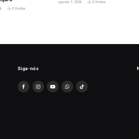
agosto 7, 2026
0
Visitas
6
0
Visitas
Siga-nós
Facebook
Instagram
YouTube
WhatsApp
TikTok