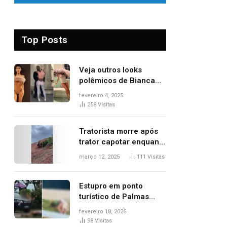
Top Posts
Veja outros looks
polêmicos de Bianca
Censori, esposa de
fevereiro 4, 2025
Kanye West que
258
Visitas
apareceu nua no
Grammy 2025
Tratorista morre após
trator capotar enquanto
removia vegetação em
março 12, 2025
111
Visitas
ribanceira de rodovia
Estupro em ponto
turístico de Palmas
ocorreu em frente à
fevereiro 18, 2026
viatura e base de
98
Visitas