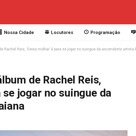
Nossa Cidade
Locutores
Programação
 Rachel Reis, ‘Deixa molhar’ é para se jogar no suingue da ascendente artista 
lbum de Rachel Reis,
a se jogar no suingue da
aiana