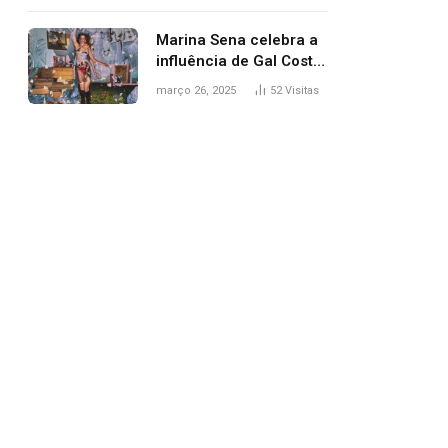
segurança; polícia
investiga
Marina Sena celebra a
influência de Gal Costa
na arte do álbum
março 26, 2025
52
Visitas
‘Coisas naturais’