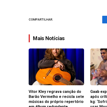
COMPARTILHAR.
Mais Notícias
Vitor Kley regrava canção do
Gaab exp
Barão Vermelho e recicla sete
após crít
músicas do próprio repertório
kg: ‘Sofr
em álbum redundante
usar Mou