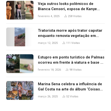
Veja outros looks polêmicos de
Bianca Censori, esposa de Kanye
West que apareceu nua no Grammy
fevereiro 4, 2025
258
Visitas
2025
Tratorista morre após trator capotar
enquanto removia vegetação em
ribanceira de rodovia
março 12, 2025
111
Visitas
Estupro em ponto turístico de Palmas
ocorreu em frente à viatura e base de
segurança; polícia investiga
fevereiro 18, 2026
98
Visitas
Marina Sena celebra a influência de
Gal Costa na arte do álbum ‘Coisas
naturais’
março 26, 2025
52
Visitas