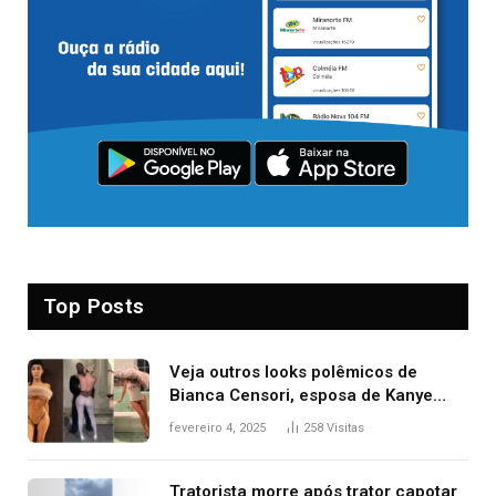
Top Posts
Veja outros looks polêmicos de
Bianca Censori, esposa de Kanye
West que apareceu nua no Grammy
fevereiro 4, 2025
258
Visitas
2025
Tratorista morre após trator capotar