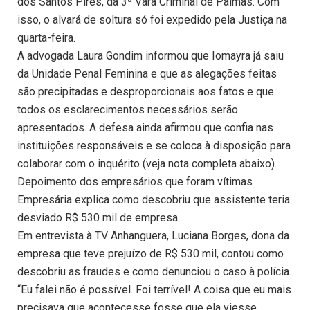
dos Santos Pires, da 3ª Vara Criminal de Palmas. Com
isso, o alvará de soltura só foi expedido pela Justiça na
quarta-feira.
A advogada Laura Gondim informou que Iomayra já saiu
da Unidade Penal Feminina e que as alegações feitas
são precipitadas e desproporcionais aos fatos e que
todos os esclarecimentos necessários serão
apresentados. A defesa ainda afirmou que confia nas
instituições responsáveis e se coloca à disposição para
colaborar com o inquérito (veja nota completa abaixo).
Depoimento dos empresários que foram vítimas
Empresária explica como descobriu que assistente teria
desviado R$ 530 mil de empresa
Em entrevista à TV Anhanguera, Luciana Borges, dona da
empresa que teve prejuízo de R$ 530 mil, contou como
descobriu as fraudes e como denunciou o caso à polícia.
“Eu falei não é possível. Foi terrível! A coisa que eu mais
precisava que acontecesse fosse que ela viesse