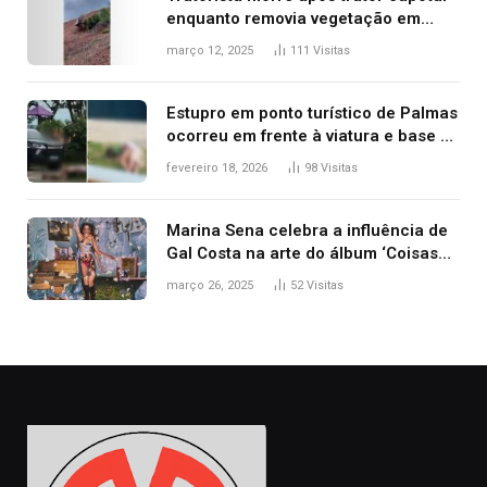
enquanto removia vegetação em
ribanceira de rodovia
março 12, 2025
111
Visitas
Estupro em ponto turístico de Palmas
ocorreu em frente à viatura e base de
segurança; polícia investiga
fevereiro 18, 2026
98
Visitas
Marina Sena celebra a influência de
Gal Costa na arte do álbum ‘Coisas
naturais’
março 26, 2025
52
Visitas