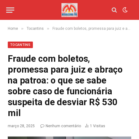
»
»
Home
Tocantins
Fraude com boletos, promessa para juiz e abraço na patroa: o que se sabe sobre caso de funcionária suspeita de desviar R$ 530 mil
TOCANTINS
Fraude com boletos,
promessa para juiz e abraço
na patroa: o que se sabe
sobre caso de funcionária
suspeita de desviar R$ 530
mil
março 28, 2025
Nenhum comentário
1
Visitas