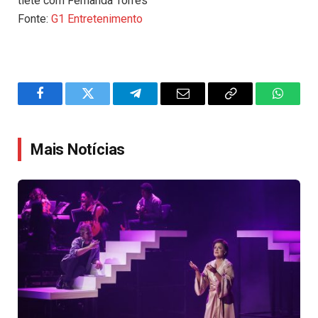
tiete com Fernanda Torres
Fonte:
G1 Entretenimento
Facebook
Twitter
Telegram
Email
Copy
WhatsA
Link
Mais Notícias