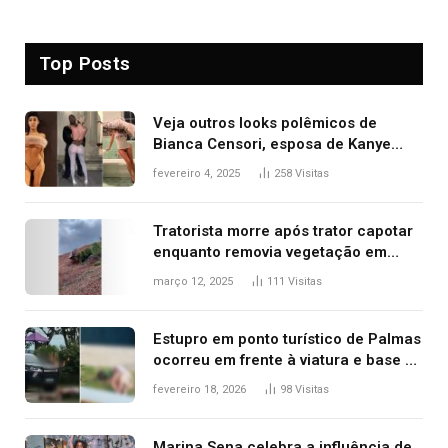
Top Posts
Veja outros looks polêmicos de
Bianca Censori, esposa de Kanye
West que apareceu nua no Grammy
fevereiro 4, 2025
258
Visitas
2025
Tratorista morre após trator capotar
enquanto removia vegetação em
ribanceira de rodovia
março 12, 2025
111
Visitas
Estupro em ponto turístico de Palmas
ocorreu em frente à viatura e base de
segurança; polícia investiga
fevereiro 18, 2026
98
Visitas
Marina Sena celebra a influência de