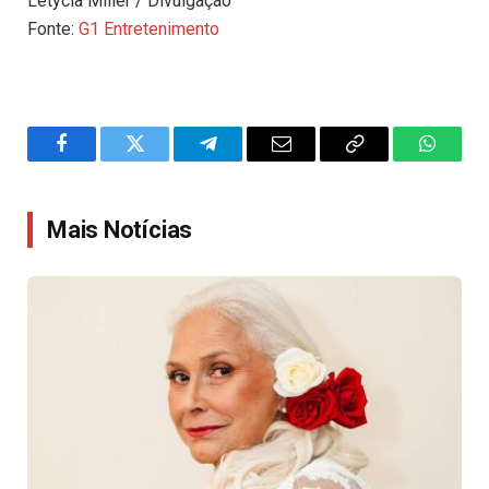
Letycia Miller / Divulgação
Fonte:
G1 Entretenimento
Facebook
Twitter
Telegram
Email
Copy
WhatsA
Link
Mais Notícias