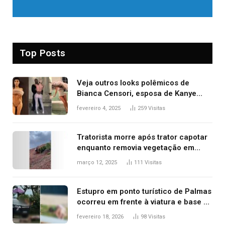
Top Posts
Veja outros looks polêmicos de
Bianca Censori, esposa de Kanye
West que apareceu nua no Grammy
fevereiro 4, 2025
259
Visitas
2025
Tratorista morre após trator capotar
enquanto removia vegetação em
ribanceira de rodovia
março 12, 2025
111
Visitas
Estupro em ponto turístico de Palmas
ocorreu em frente à viatura e base de
segurança; polícia investiga
fevereiro 18, 2026
98
Visitas