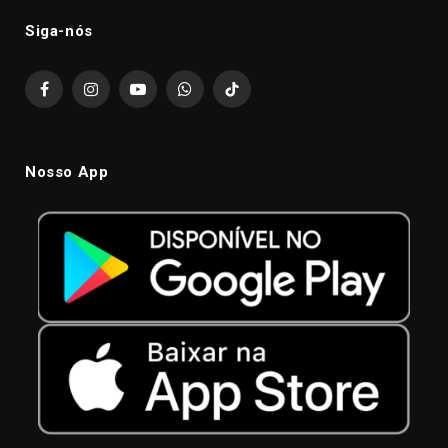
Siga-nós
Facebook
Instagram
YouTube
WhatsApp
TikTok
Nosso App