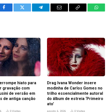
Facebook
Twitter
Telegram
Email
Copy
WhatsA
Link
terrompe hiato para
Drag Ivana Wonder insere
r gravação com
modinha de Carlos Gomes no
usini de versão em
trilho essencialmente autoral
s de antiga canção
do álbum de estreia ‘Primeiro
ato’
6
0
Visitas
agosto 6, 2026
0
Visitas