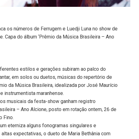
aca os números de Ferrugem e Luedji Luna no show de
 Capa do álbum ‘Prêmio da Música Brasileira – Ano
iferentes estilos e gerações subiram ao palco do
antar, em solos ou duetos, músicas do repertório de
mio da Música Brasileira, idealizada por José Maurício
a e instrumentista maranhense.
ros musicais da festa-show ganham registro
sileira – Ano Alcione, posto em rotação ontem, 26 de
o Fino.
bum eterniza alguns fonogramas singulares e
altas expectativas, o dueto de Maria Bethânia com