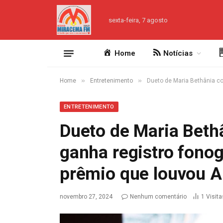
sexta-feira, 7 agosto
Home
Notícias
»
»
Home
Entretenimento
Dueto de Maria Bethânia co
ENTRETENIMENTO
Dueto de Maria Beth
ganha registro fono
prêmio que louvou A
novembro 27, 2024
Nenhum comentário
1
Visita