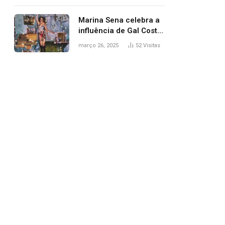
segurança; polícia
investiga
Marina Sena celebra a
influência de Gal Costa
na arte do álbum
março 26, 2025
52
Visitas
‘Coisas naturais’