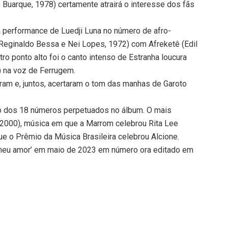
 Buarque, 1978) certamente atrairá o interesse dos fãs
a performance de Luedji Luna no número de afro-
 (Reginaldo Bessa e Nei Lopes, 1972) com Afreketê (Edil
ro ponto alto foi o canto intenso de Estranha loucura
) na voz de Ferrugem.
ram e, juntos, acertaram o tom das manhas de Garoto
co dos 18 números perpetuados no álbum. O mais
, 2000), música em que a Marrom celebrou Rita Lee
e o Prêmio da Música Brasileira celebrou Alcione.
 meu amor’ em maio de 2023 em número ora editado em