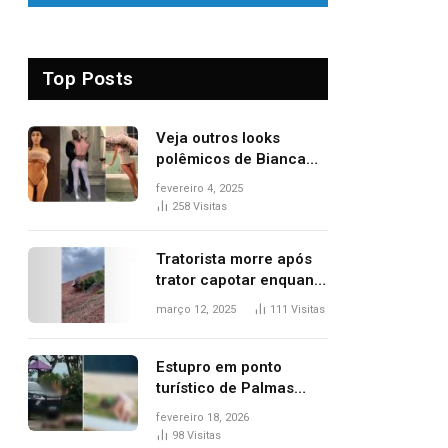
Top Posts
Veja outros looks
polêmicos de Bianca
Censori, esposa de
fevereiro 4, 2025
Kanye West que
258
Visitas
apareceu nua no
Grammy 2025
Tratorista morre após
trator capotar enquanto
removia vegetação em
março 12, 2025
111
Visitas
ribanceira de rodovia
Estupro em ponto
turístico de Palmas
ocorreu em frente à
fevereiro 18, 2026
viatura e base de
98
Visitas