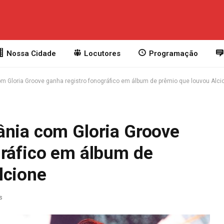
Nossa Cidade
Locutores
Programação
m Gloria Groove ganha registro fonográfico em álbum de prêmio que louvou Alci
ânia com Gloria Groove
gráfico em álbum de
lcione
s