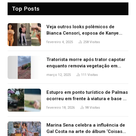
Top Posts
Veja outros looks polêmicos de
Bianca Censori, esposa de Kanye
West que apareceu nua no Grammy
fevereiro 4, 2025
258
Visitas
2025
Tratorista morre após trator capotar
enquanto removia vegetação em
ribanceira de rodovia
março 12, 2025
111
Visitas
Estupro em ponto turístico de Palmas
ocorreu em frente à viatura e base de
segurança; polícia investiga
fevereiro 18, 2026
98
Visitas
Marina Sena celebra a influência de
Gal Costa na arte do álbum ‘Coisas