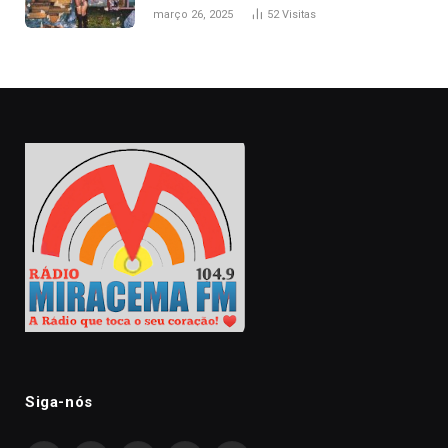
naturais’
março 26, 2025
52
Visitas
Siga-nós