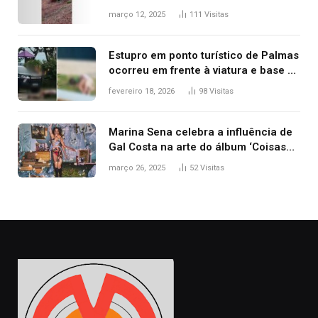
ribanceira de rodovia
março 12, 2025
111
Visitas
Estupro em ponto turístico de Palmas
ocorreu em frente à viatura e base de
segurança; polícia investiga
fevereiro 18, 2026
98
Visitas
Marina Sena celebra a influência de
Gal Costa na arte do álbum ‘Coisas
naturais’
março 26, 2025
52
Visitas