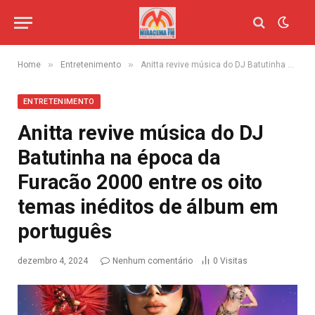
»
»
Home
Entretenimento
Anitta revive música do DJ Batutinha na época da Furacão 2000 entre os oito temas inéditos de álbum em português
ENTRETENIMENTO
Anitta revive música do DJ
Batutinha na época da
Furacão 2000 entre os oito
temas inéditos de álbum em
português
dezembro 4, 2024
Nenhum comentário
0
Visitas