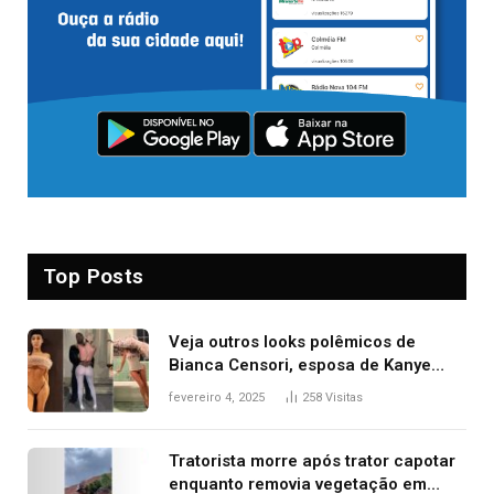
Top Posts
Veja outros looks polêmicos de
Bianca Censori, esposa de Kanye
West que apareceu nua no Grammy
fevereiro 4, 2025
258
Visitas
2025
Tratorista morre após trator capotar
enquanto removia vegetação em