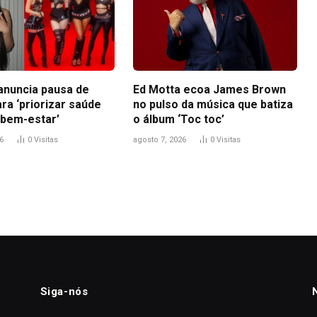
anuncia pausa de
Ed Motta ecoa James Brown
ra ‘priorizar saúde
no pulso da música que batiza
 bem-estar’
o álbum ‘Toc toc’
6
0
Visitas
agosto 7, 2026
0
Visitas
Siga-nós