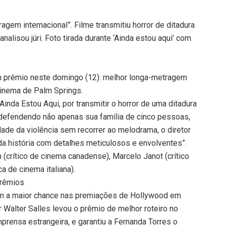
agem internacional”. Filme transmitiu horror de ditadura
nalisou júri. Foto tirada durante ‘Ainda estou aqui’ com
m prêmio neste domingo (12): melhor longa-metragem
 Cinema de Palm Springs.
 Ainda Estou Aqui, por transmitir o horror de uma ditadura
 defendendo não apenas sua família de cinco pessoas,
de da violência sem recorrer ao melodrama, o diretor
da história com detalhes meticulosos e envolventes”.
(crítico de cinema canadense), Marcelo Janot (crítico
ca de cinema italiana).
prêmios
 tem a maior chance nas premiações de Hollywood em
 Walter Salles levou o prêmio de melhor roteiro no
prensa estrangeira, e garantiu a Fernanda Torres o