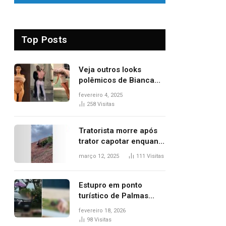
Top Posts
Veja outros looks
polêmicos de Bianca
Censori, esposa de
fevereiro 4, 2025
Kanye West que
258
Visitas
apareceu nua no
Grammy 2025
Tratorista morre após
trator capotar enquanto
removia vegetação em
março 12, 2025
111
Visitas
ribanceira de rodovia
Estupro em ponto
turístico de Palmas
ocorreu em frente à
fevereiro 18, 2026
viatura e base de
98
Visitas