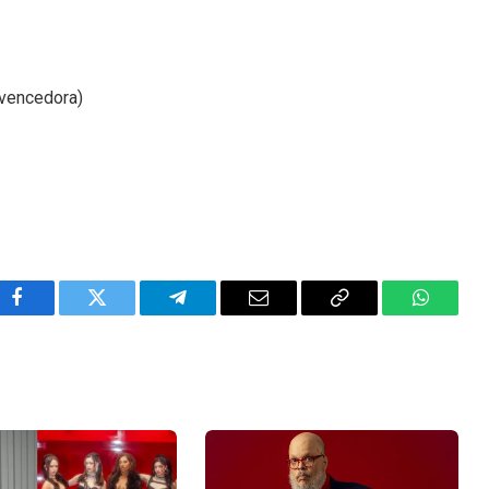
(vencedora)
Facebook
Twitter
Telegram
Email
Copy
WhatsA
Link