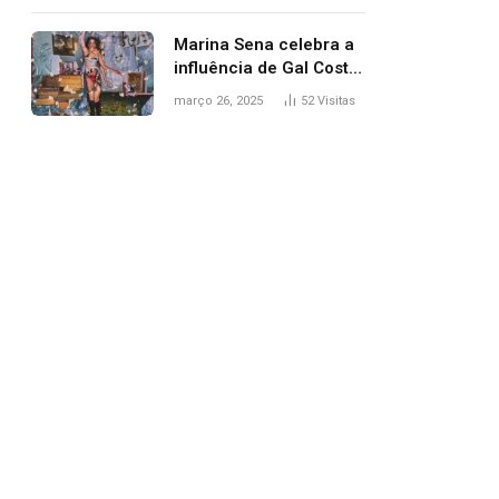
segurança; polícia
investiga
Marina Sena celebra a
influência de Gal Costa
na arte do álbum
março 26, 2025
52
Visitas
‘Coisas naturais’