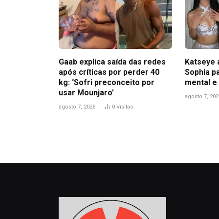
Gaab explica saída das redes
Katseye 
após críticas por perder 40
Sophia pa
kg: ‘Sofri preconceito por
mental e
usar Mounjaro’
agosto 7, 202
agosto 7, 2026
0
Visitas